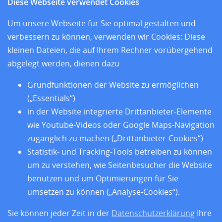
Diese Webseite verwendet Cookies
und den sieben Sitzländern
Um unsere Webseite für Sie optimal gestalten und
Home
verbessern zu können, verwenden wir Cookies: Diese
Aktuelles
kleinen Dateien, die auf Ihrem Rechner vorübergehend
Standorte
abgelegt werden, dienen dazu
Forschung
Training
Grundfunktionen der Website zu ermöglichen
Über uns
(„Essentials“)
Impressum
in der Website integrierte Drittanbieter-Elemente
Datenschutz
Barrierefreiheit
wie Youtube-Videos oder Google Maps-Navigation
zugänglich zu machen („Drittanbieter-Cookies“)
Statistik- und Tracking-Tools betreiben zu können
um zu verstehen, wie Seitenbesucher die Website
benutzen und um Optimierungen für Sie
umsetzen zu können („Analyse-Cookies“).
Sie können jeder Zeit in der
Datenschutzerklärung
Ihre