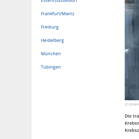
Essen/Düsseldorf
Frankfurt/Mainz
Freiburg
Heidelberg
München
Tübingen
©
Unter
Die tr
Krebsm
Krebsz