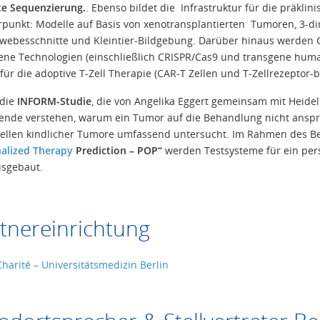
te Sequenzierung.
. Ebenso bildet die Infrastruktur für die präkli
punkt: Modelle auf Basis von xenotransplantierten Tumoren, 3-di
ewebesschnitte und Kleintier-Bildgebung. Darüber hinaus werden 
ene Technologien (einschließlich CRISPR/Cas9 und transgene huma
tyfür die adoptive T-Zell Therapie (CAR-T Zellen und T-Zellrezeptor-b
 die
INFORM-Studie
, die von Angelika Eggert gemeinsam mit Heidel
ende verstehen, warum ein Tumor auf die Behandlung nicht anspr
ellen kindlicher Tumore umfassend untersucht. Im Rahmen des B
alized Therapy
Prediction – POP“
werden Testsysteme für ein per
sgebaut.
tnereinrichtung
Charité – Universitätsmedizin Berlin