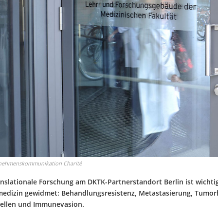
nehmenskommunikation Charité
anslationale Forschung am DKTK-Partnerstandort Berlin ist wicht
edizin gewidmet: Behandlungsresistenz, Metastasierung, Tumorh
ellen und Immunevasion.