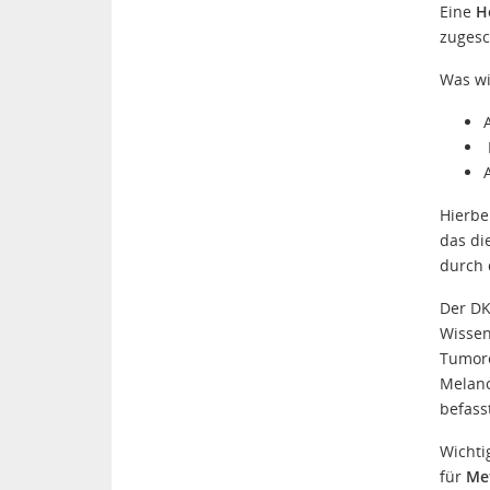
Eine
He
zugesc
Was wi
Hierbe
das di
durch 
Der DK
Wissen
Tumore
Melano
befass
Wicht
für
Me