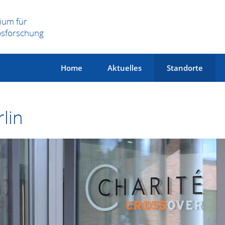
ium für
bsforschung
Home
Aktuelles
Standorte
lin