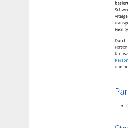
basier
Schwer
Vitalg
transg
Facili
Durch
Forsch
Krebsz
Person
und au
Par