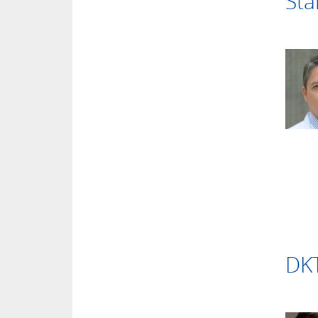
Sta
DKT