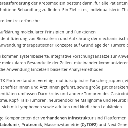
rausforderung
der Krebsmedizin besteht darin, für alle Patient:
hnittene Behandlung zu finden. Ein Ziel ist es, individualisierte 
rd konkret erforscht:
Aufklärung molekularer Prinzipien und Funktionen
Identifizierung von Biomarkern und Aufklärung der mechanistisc
Anwendung therapeutischer Konzepte auf Grundlage der Tumorbio
i kommen systembasierte, integrative Forschungsansätze zur Anw
e molekularen Bestandteile der Zellen miteinander kommunizieren 
die Anwendung Einzelzell-basierter Analysemethoden.
TK Partnerstandort vereinigt multidisziplinäre Forschergruppen, vi
schaftler:innen und Ärzt:innen geführt, sowie große gut charakter
ntitäten umfassen Darmkrebs und andere Tumoren des Gastrointes
me, Kopf-Hals-Tumoren, neuroendokrine Malignome und Neurobla
t sich mit Lymphomen sowie adulten und kindlichen Leukämien.
ige Komponenten der
vorhandenen Infrastruktur
sind Plattformen
tabolomi
k,
Proteomik,
Massenzytometrie
(CyTOF2
) und Next Gene