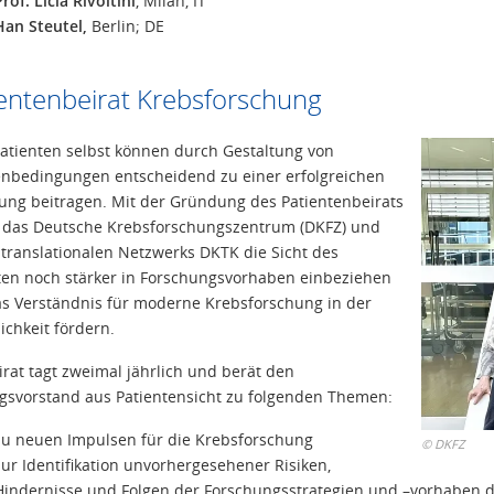
Prof. Licia Rivoltini
, Milan, IT
Han Steutel,
Berlin; DE
entenbeirat Krebsforschung
atienten selbst können durch Gestaltung von
bedingungen entscheidend zu einer erfolgreichen
ung beitragen. Mit der Gründung des Patientenbeirats
 das Deutsche Krebsforschungszentrum (DKFZ) und
 translationalen Netzwerks DKTK die Sicht des
ten noch stärker in Forschungsvorhaben einbeziehen
s Verständnis für moderne Krebsforschung in der
ichkeit fördern.
irat tagt zweimal jährlich und berät den
ngsvorstand aus Patientensicht zu folgenden Themen:
zu neuen Impulsen für die Krebsforschung
©
DKFZ
zur Identifikation unvorhergesehener Risiken,
Hindernisse und Folgen der Forschungsstrategien und –vorhaben 