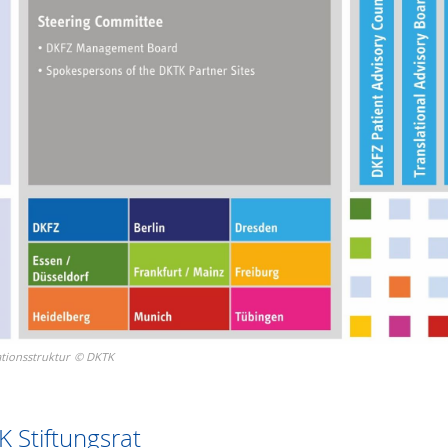
tionsstruktur
©
DKTK
 Stiftungsrat