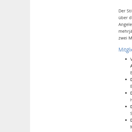
Der St
über d
Angele
mehrjä
zwei M
Mitgl