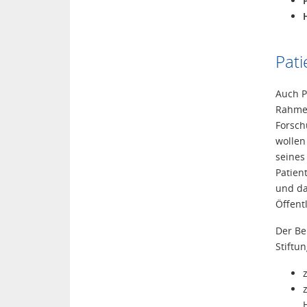
Pati
Auch P
Rahmen
Forsch
wollen
seines
Patien
und da
Öffentl
Der Be
Stiftu