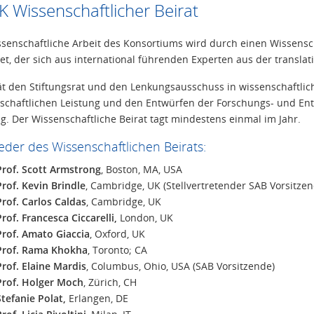
 Wissenschaftlicher Beirat
ssenschaftliche Arbeit des Konsortiums wird durch einen Wissenscha
tet, der sich aus international führenden Experten aus der transl
ät den Stiftungsrat und den Lenkungsausschuss in wissenschaftli
schaftlichen Leistung und den Entwürfen der Forschungs- und En
ng. Der Wissenschaftliche Beirat tagt mindestens einmal im Jahr.
ieder des Wissenschaftlichen Beirats:
Prof. Scott Armstrong
, Boston, MA, USA
Prof. Kevin Brindle
, Cambridge, UK (Stellvertretender SAB Vorsitzen
Prof. Carlos Caldas
, Cambridge, UK
Prof. Francesca Ciccarelli,
London, UK
Prof. Amato Giaccia
, Oxford, UK
Prof. Rama Khokha
, Toronto; CA
Prof. Elaine Mardis
, Columbus, Ohio, USA (SAB Vorsitzende)
Prof. Holger Moch
, Zürich, CH
Stefanie Polat,
Erlangen, DE