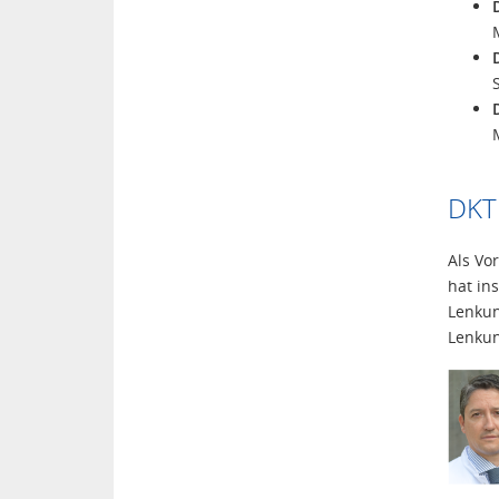
DKT
Als Vo
hat in
Lenkun
Lenkun