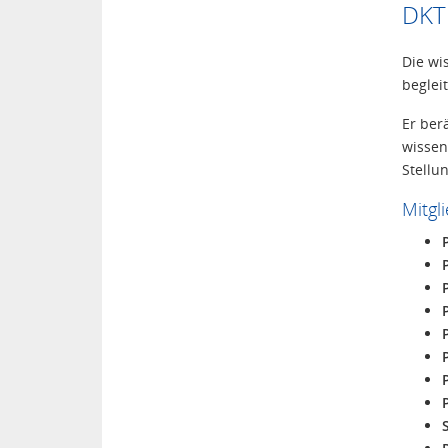
DKTK
Die wi
beglei
Er ber
wissen
Stellu
Mitgl