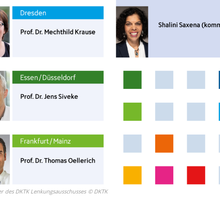
er des DKTK Lenkungsausschusses
©
DKTK