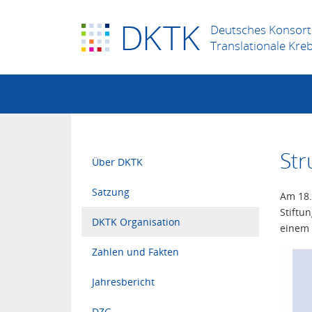
D
K
TK
Deutsches Konsort
Translationale Kre
Str
Über DKTK
Satzung
Am 18.
Stiftu
DKTK Organisation
einem 
Zahlen und Fakten
Jahresbericht
DZG