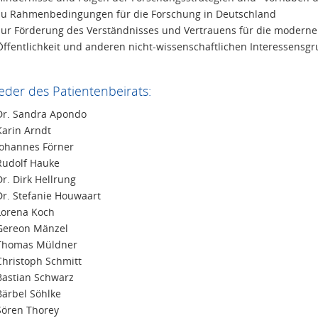
zu Rahmenbedingungen für die Forschung in Deutschland
zur Förderung des Verständnisses und Vertrauens für die moderne 
Öffentlichkeit und anderen nicht-wissenschaftlichen Interessensg
ieder des Patientenbeirats:
Dr. Sandra Apondo
Karin Arndt
Johannes Förner
Rudolf Hauke
Dr. Dirk Hellrung
Dr. Stefanie Houwaart
Lorena Koch
Gereon Mänzel
Thomas Müldner
Christoph Schmitt
Bastian Schwarz
Bärbel Söhlke
Sören Thorey