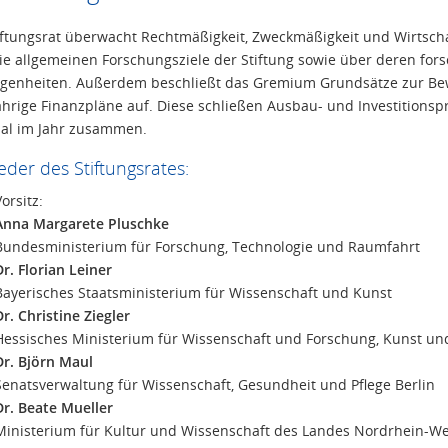
iftungsrat überwacht Rechtmäßigkeit, Zweckmäßigkeit und Wirtschaf
ie allgemeinen Forschungsziele der Stiftung sowie über deren fors
genheiten. Außerdem beschließt das Gremium Grundsätze zur Bewir
hrige Finanzpläne auf. Diese schließen Ausbau- und Investitionspro
al im Jahr zusammen.
ieder des Stiftungsrates:
Vorsitz:
Anna Margarete Pluschke
Bundesministerium für Forschung, Technologie und Raumfahrt
Dr. Florian Leiner
Bayerisches Staatsministerium für Wissenschaft und Kunst
Dr. Christine Ziegler
Hessisches Ministerium für Wissenschaft und Forschung, Kunst un
Dr. Björn Maul
Senatsverwaltung für Wissenschaft, Gesundheit und Pflege Berlin
Dr. Beate Mueller
Ministerium für Kultur und Wissenschaft des Landes Nordrhein-We