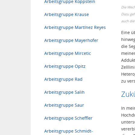
Arbeitsgruppe Koppstein
Die Wech
Arbeitsgruppe Krause
Dazu geh
auch die
Arbeitsgruppe Martínez Reyes
Eine ü
hinweg
Arbeitsgruppe Mayerhofer
die Se
meinem
Arbeitsgruppe Mircetic
Addukt
Arbeitsgruppe Opitz
Zellli
Hetero
Arbeitsgruppe Rad
zu ver
Zukü
Arbeitsgruppe Salih
Arbeitsgruppe Saur
In mei
Hochdu
Arbeitsgruppe Scheffler
unters
vererb
Arbeitsgruppe Schmidt-