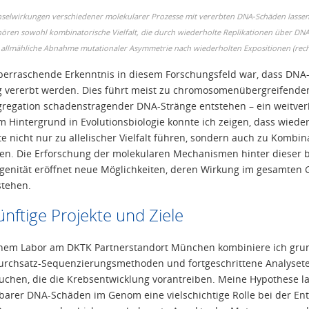
selwirkungen verschiedener molekularer Prozesse mit vererbten DNA-Schäden lassen s
ören sowohl kombinatorische Vielfalt, die durch wiederholte Replikationen über DNA-Sc
 allmähliche Abnahme mutationaler Asymmetrie nach wiederholten Expositionen (rech
berraschende Erkenntnis in diesem Forschungsfeld war, dass DNA-S
 vererbt werden. Dies führt meist zu chromosomenübergreifende
gregation schadenstragender DNA-Stränge entstehen – ein weitver
 Hintergrund in Evolutionsbiologie konnte ich zeigen, dass wiede
e nicht nur zu allelischer Vielfalt führen, sondern auch zu Kombin
nien. Die Erforschung der molekularen Mechanismen hinter dieser 
genität eröffnet neue Möglichkeiten, deren Wirkung im gesamten 
stehen.
nftige Projekte und Ziele
nem Labor am DKTK Partnerstandort München kombiniere ich gru
rchsatz-Sequenzierungsmethoden und fortgeschrittene Analyse
uchen, die die Krebsentwicklung vorantreiben. Meine Hypothese la
barer DNA-Schäden im Genom eine vielschichtige Rolle bei der Ent