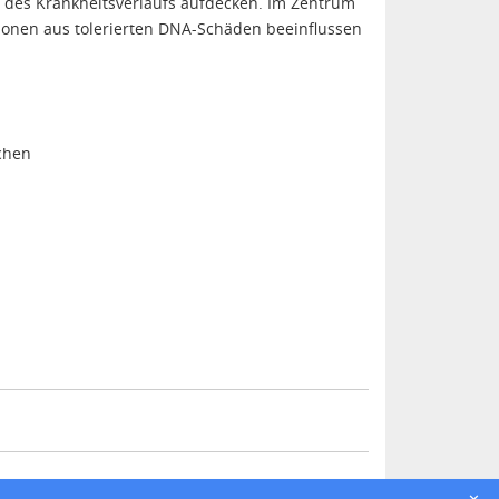
des Krankheitsverlaufs aufdecken. Im Zentrum
tionen aus tolerierten DNA-Schäden beeinflussen
chen