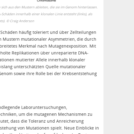
ich aus den Mustern ableiten, die sie im Genom hinterlassen.
häden innerhalb einer klonalen Linie entsteht (links), als
ts).
©
Craig Anderson
chäden häufig toleriert und über Zellteilungen
n Mustern mutationaler Asymmetrien, die durch
breitetes Merkmal nach Mutagenexposition. Mit
rholte Replikationen über unreparierte DNA-
ationen mutierter Allele innerhalb klonaler
bislang unterschätzten Quelle mutationaler
Genom sowie ihre Rolle bei der Krebsentstehung
ndlegende Laboruntersuchungen,
techniken, um die mutagenen Mechanismen zu
utet, dass die Toleranz und Anreicherung
stehung von Mutationen spielt. Neue Einblicke in