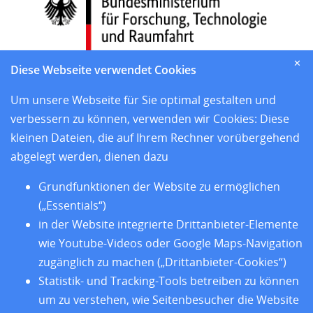
✕
Diese Webseite verwendet Cookies
Um unsere Webseite für Sie optimal gestalten und
verbessern zu können, verwenden wir Cookies: Diese
und den sieben Sitzländern
kleinen Dateien, die auf Ihrem Rechner vorübergehend
Home
abgelegt werden, dienen dazu
Aktuelles
Standorte
Grundfunktionen der Website zu ermöglichen
Forschung
(„Essentials“)
Training
in der Website integrierte Drittanbieter-Elemente
Über uns
wie Youtube-Videos oder Google Maps-Navigation
Impressum
zugänglich zu machen („Drittanbieter-Cookies“)
Datenschutz
Statistik- und Tracking-Tools betreiben zu können
Barrierefreiheit
um zu verstehen, wie Seitenbesucher die Website