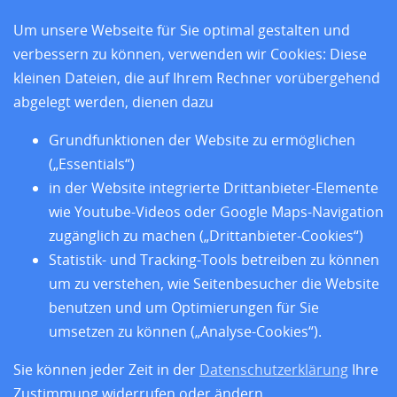
Um unsere Webseite für Sie optimal gestalten und
verbessern zu können, verwenden wir Cookies: Diese
kleinen Dateien, die auf Ihrem Rechner vorübergehend
abgelegt werden, dienen dazu
Grundfunktionen der Website zu ermöglichen
und den sieben Sitzländern
(„Essentials“)
Home
in der Website integrierte Drittanbieter-Elemente
Aktuelles
wie Youtube-Videos oder Google Maps-Navigation
Standorte
zugänglich zu machen („Drittanbieter-Cookies“)
Forschung
Statistik- und Tracking-Tools betreiben zu können
Training
um zu verstehen, wie Seitenbesucher die Website
Über uns
Impressum
benutzen und um Optimierungen für Sie
Datenschutz
umsetzen zu können („Analyse-Cookies“).
Barrierefreiheit
Sie können jeder Zeit in der
Datenschutzerklärung
Ihre
Zustimmung widerrufen oder ändern.