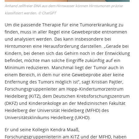
Anhand zellfreier DNA aus dem Hirnwasser können Hirntumoren präzise
klassifiziert werden.
©
ChatGPT
Um die passende Therapie für eine Tumorerkrankung zu
finden, muss in aller Regel eine Gewebeprobe entnommen
und analysiert werden. Das kann insbesondere bei
Hirntumoren eine Herausforderung darstellen. „Gerade bei
Kindern, bei denen sich das Gehirn noch in der Entwicklung
befindet, möchte man solche Eingriffe zukünftig auf ein
Minimum reduzieren. Manchmal liegt der Tumor auch in
einem Bereich, in dem nur eine Gewebeprobe aber keine
Entfernung des Tumors möglich ist“, sagt Kristian Pajtler,
Forschungsgruppenleiter am Hopp-Kindertumorzentrum
Heidelberg (KiTZ), dem Deutschen Krebsforschungszentrum
(DKFZ) und Kinderonkologe an der Medizinischen Fakultät
Heidelberg der Universität Heidelberg (MFHD) des
Universitätsklinikums Heidelberg (UKHD).
Er und seine Kollegin Kendra Maaß,
Forschungsgruppenleiterin am KiTZ und der MFHD, haben