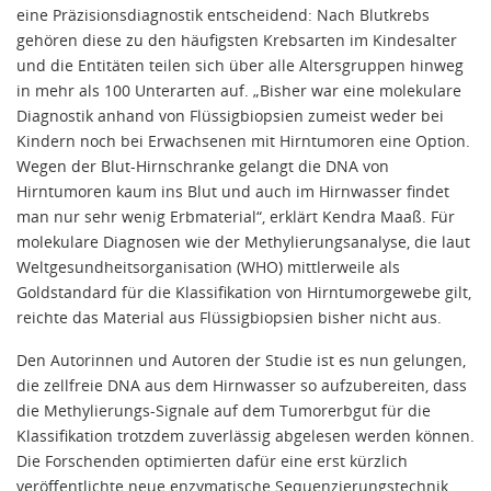
eine Präzisionsdiagnostik entscheidend: Nach Blutkrebs
gehören diese zu den häufigsten Krebsarten im Kindesalter
und die Entitäten teilen sich über alle Altersgruppen hinweg
in mehr als 100 Unterarten auf. „Bisher war eine molekulare
Diagnostik anhand von Flüssigbiopsien zumeist weder bei
Kindern noch bei Erwachsenen mit Hirntumoren eine Option.
Wegen der Blut-Hirnschranke gelangt die DNA von
Hirntumoren kaum ins Blut und auch im Hirnwasser findet
man nur sehr wenig Erbmaterial“, erklärt Kendra Maaß. Für
molekulare Diagnosen wie der Methylierungsanalyse, die laut
Weltgesundheitsorganisation (WHO) mittlerweile als
Goldstandard für die Klassifikation von Hirntumorgewebe gilt,
reichte das Material aus Flüssigbiopsien bisher nicht aus.
Den Autorinnen und Autoren der Studie ist es nun gelungen,
die zellfreie DNA aus dem Hirnwasser so aufzubereiten, dass
die Methylierungs-Signale auf dem Tumorerbgut für die
Klassifikation trotzdem zuverlässig abgelesen werden können.
Die Forschenden optimierten dafür eine erst kürzlich
veröffentlichte neue enzymatische Sequenzierungstechnik.