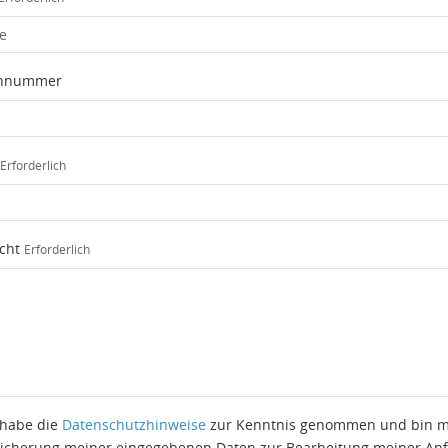
onnummer
Erforderlich
cht
Erforderlich
 habe die
Datenschutzhinweise
zur Kenntnis genommen und bin mit
icherung meiner eingegebenen Daten zur Bearbeitung meiner Anfra