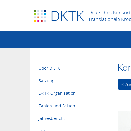
D
K
TK
Deutsches Konsort
Translationale Kre
Kon
Über DKTK
Satzung
< Zu
DKTK Organisation
Zahlen und Fakten
Jahresbericht
DZG