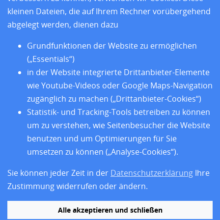
kleinen Dateien, die auf Ihrem Rechner vorübergehend
abgelegt werden, dienen dazu
Grundfunktionen der Website zu ermöglichen
und den sieben Sitzländern
(„Essentials“)
in der Website integrierte Drittanbieter-Elemente
Home
wie Youtube-Videos oder Google Maps-Navigation
Aktuelles
zugänglich zu machen („Drittanbieter-Cookies“)
Standorte
Statistik- und Tracking-Tools betreiben zu können
Forschung
um zu verstehen, wie Seitenbesucher die Website
Training
Über uns
benutzen und um Optimierungen für Sie
Impressum
umsetzen zu können („Analyse-Cookies“).
Datenschutz
Barrierefreiheit
Sie können jeder Zeit in der
Datenschutzerklärung
Ihre
Zustimmung widerrufen oder ändern.
Alle akzeptieren und schließen