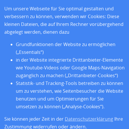
Um unsere Webseite für Sie optimal gestalten und
verbessern zu können, verwenden wir Cookies: Diese
und den sieben Sitzländern
kleinen Dateien, die auf Ihrem Rechner vorübergehend
Home
abgelegt werden, dienen dazu
Aktuelles
Standorte
Grundfunktionen der Website zu ermöglichen
Forschung
(„Essentials“)
Training
in der Website integrierte Drittanbieter-Elemente
Über uns
wie Youtube-Videos oder Google Maps-Navigation
Impressum
zugänglich zu machen („Drittanbieter-Cookies“)
Datenschutz
Statistik- und Tracking-Tools betreiben zu können
Barrierefreiheit
um zu verstehen, wie Seitenbesucher die Website
benutzen und um Optimierungen für Sie
umsetzen zu können („Analyse-Cookies“).
Sie können jeder Zeit in der
Datenschutzerklärung
Ihre
Zustimmung widerrufen oder ändern.