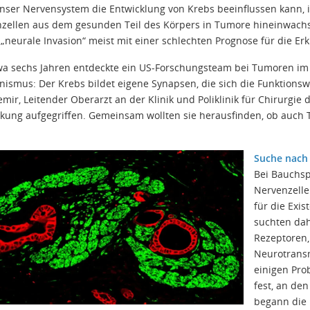
nser Nervensystem die Entwicklung von Krebs beeinflussen kann, i
zellen aus dem gesunden Teil des Körpers in Tumore hineinwachs
 „neurale Invasion“ meist mit einer schlechten Prognose für die Er
wa sechs Jahren entdeckte ein US-Forschungsteam bei Tumoren im
ismus: Der Krebs bildet eigene Synapsen, die sich die Funktions
emir, Leitender Oberarzt an der Klinik und Poliklinik für Chirurgi
kung aufgegriffen. Gemeinsam wollten sie herausfinden, ob auch 
.
Suche nach
Bei Bauchsp
Nervenzelle
für die Exi
suchten da
Rezeptoren,
Neurotransmi
einigen Pro
fest, an de
begann die 