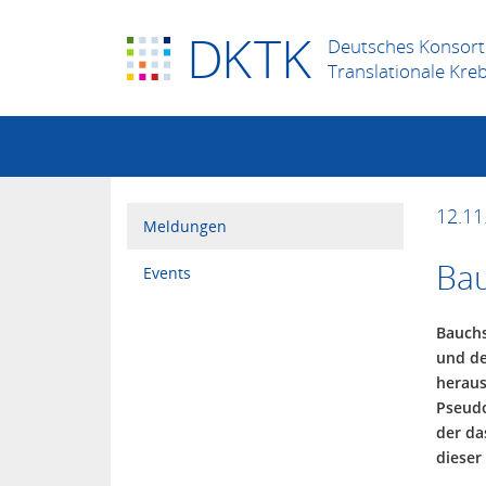
D
K
TK
Deutsches Konsort
Translationale Kre
12.11
Meldungen
Bau
Events
Bauchs
und de
heraus
Pseudo
der da
dieser