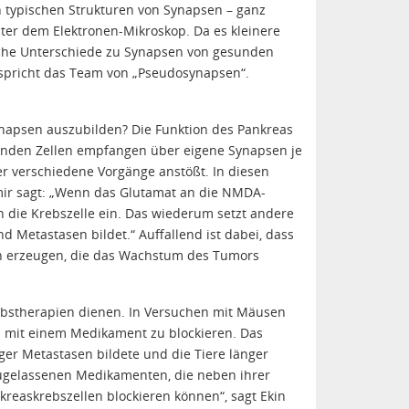
n typischen Strukturen von Synapsen – ganz
nter dem Elektronen-Mikroskop. Da es kleinere
che Unterschiede zu Synapsen von gesunden
, spricht das Team von „Pseudosynapsen“.
napsen auszubilden? Die Funktion des Pankreas
sunden Zellen empfangen über eigene Synapsen je
r verschiedene Vorgänge anstößt. In diesen
emir sagt: „Wenn das Glutamat an die NMDA-
n die Krebszelle ein. Das wiederum setzt andere
 Metastasen bildet.“ Auffallend ist dabei, dass
en erzeugen, die das Wachstum des Tumors
bstherapien dienen. In Versuchen mit Mäusen
 mit einem Medikament zu blockieren. Das
er Metastasen bildete und die Tiere länger
zugelassenen Medikamenten, die neben ihrer
reaskrebszellen blockieren können“, sagt Ekin