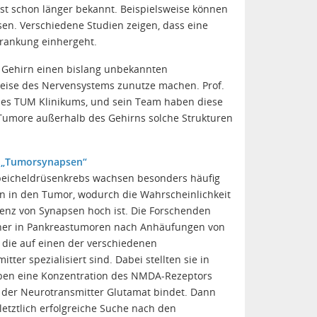
st schon länger bekannt. Beispielsweise können
en. Verschiedene Studien zeigen, dass eine
krankung einhergeht.
 Gehirn einen bislang unbekannten
weise des Nervensystems zunutze machen. Prof.
e des TUM Klinikums, und sein Team haben diese
Tumore außerhalb des Gehirns solche Strukturen
 „Tumorsynapsen“
eicheldrüsenkrebs wachsen besonders häufig
n in den Tumor, wodurch die Wahrscheinlichkeit
stenz von Synapsen hoch ist. Die Forschenden
her in Pankreastumoren nach Anhäufungen von
 die auf einen der verschiedenen
tter spezialisiert sind. Dabei stellten sie in
ben eine Konzentration des NMDA-Rezeptors
n der Neurotransmitter Glutamat bindet. Dann
letztlich erfolgreiche Suche nach den