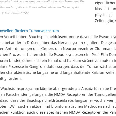
icheldrüsenkrebs in einer Immunofluoreszenz-Aufnahme: Die
eigentliche
len sind rot, die von Tumorzellen befallenen Nerven grün
klassisch u
.
©
Ekin Demir / TUM
physiologis
Zellen gibt
umwellen fördern Tumorwachstum
n Vorteil haben Bauchspeicheldrüsentumore davon, die Pseudosy
wie bei anderen Drüsen, über das Nervensystem reguliert. Die ge
en Anforderungen des Körpers den Neurotransmitter Glutamat, de
ichen Prozess schalten sich die Pseudosynapsen ein. Prof. Ekin D
oren bindet, öffnet sich ein Kanal und Kalzium strömt von außen i
lare Prozesse in Gang, die dafür sorgen, dass der Tumor wächst und
llen charakteristische langsame und langanhaltende Kalziumwell
ltig fördern.
 Wachstumsprogramm könnte aber gerade als Ansatz für neue Kre
 den Forschenden gelungen, die NMDA-Rezeptoren der Tumorzellen
 dazu, dass der Bauchspeicheldrüsenkrebs langsamer wuchs, wenig
bten. „Wir suchen aktuell mit bioinformatischen Methoden nach 
lichen Funktion auch diese spezifischen NMDA-Rezeptoren der Pank