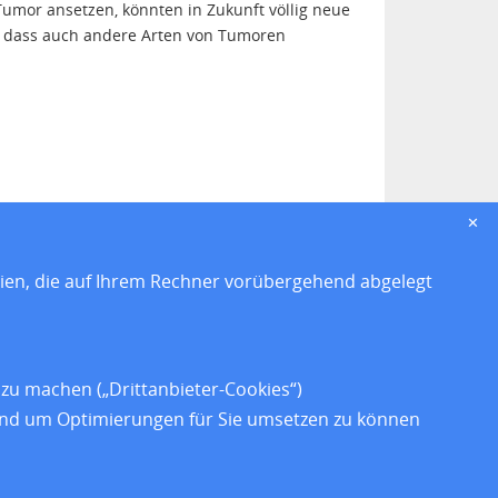
Tumor ansetzen, könnten in Zukunft völlig neue
 dass auch andere Arten von Tumoren
✕
eien, die auf Ihrem Rechner vorübergehend abgelegt
z
zu machen („Drittanbieter-Cookies“)
heit
 und um Optimierungen für Sie umsetzen zu können