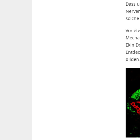
Dass u
Nerven
solche
Vor et
Mechan
Ekin D
Entdec
bilden