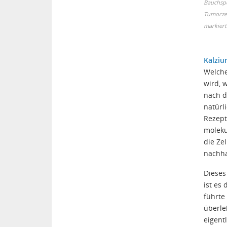
Bauchspe
Tumorzel
markiert
Kalzi
Welche
wird, 
nach d
natürl
Rezept
moleku
die Ze
nachha
Dieses
ist es
führte
überle
eigent