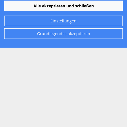
Über uns
Alle akzeptieren und schließen
Impressum
Datenschutz
Einstellungen
Barrierefreiheit
Grundlegendes akzeptieren
Folgen Sie uns