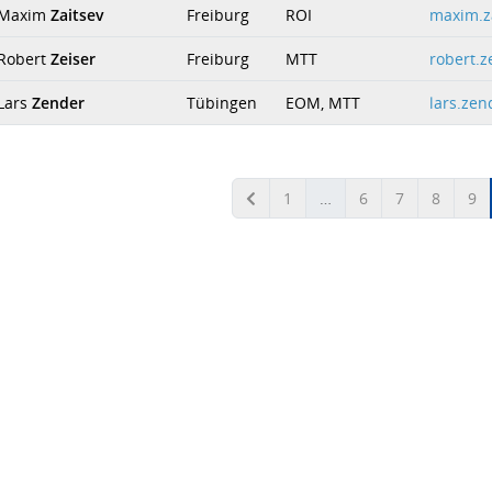
. Maxim
Zaitsev
Freiburg
ROI
maxim.za
 Robert
Zeiser
Freiburg
MTT
robert.z
 Lars
Zender
Tübingen
EOM, MTT
lars.ze
1
…
6
7
8
9