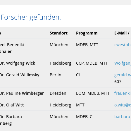
 Forscher gefunden.
e
Standort
Programm
E-Mail /
ed. Benedikt
München
MDEB, MTT
cwestp
phalen
 Dr. Wolfgang
Wick
Heidelberg
CCP, MDEB, MTT
Wolfgan
 Dr. Gerald
Willimsky
Berlin
CI
gerald.w
607
 Dr. Pauline
Wimberger
Dresden
EOM, MDEB, MTT
frauenk
 Dr. Olaf
Witt
Heidelberg
MTT
o.witt@d
 Dr. Barbara
München
MDEB, CI
barbara
enberg